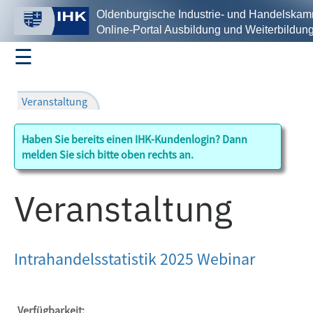
Oldenburgische Industrie- und Handelska
Online-Portal Ausbildung und Weiterbildun
☰
Profil
Haben Sie bereits einen IHK-Kundenlogin? Dann
Ausbildung
melden Sie sich bitte oben rechts an.
Veranstaltung
Fortbildungsprüfungen
Intrahandelsstatistik 2025 Webinar
Seminare/Lehrgänge
Suche
Verfügbarkeit: