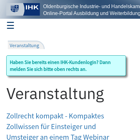
Oldenburgische Industrie- und Handelska
Online-Portal Ausbildung und Weiterbildun
☰
Profil
Haben Sie bereits einen IHK-Kundenlogin? Dann
Ausbildung
melden Sie sich bitte oben rechts an.
Veranstaltung
Fortbildungsprüfungen
Zollrecht kompakt - Kompaktes
Seminare/Lehrgänge
Zollwissen für Einsteiger und
Umsteiger an einem Tag Webinar
Suche