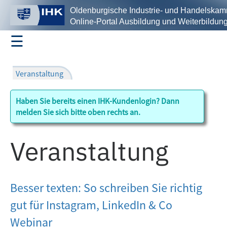
Oldenburgische Industrie- und Handelska
Online-Portal Ausbildung und Weiterbildun
☰
Profil
Haben Sie bereits einen IHK-Kundenlogin? Dann
Ausbildung
melden Sie sich bitte oben rechts an.
Veranstaltung
Fortbildungsprüfungen
Besser texten: So schreiben Sie richtig
Seminare/Lehrgänge
gut für Instagram, LinkedIn & Co
Webinar
Suche